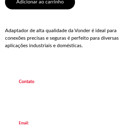
Adicionar ao carrinho
Adaptador de alta qualidade da Vonder é ideal para
conexões precisas e seguras é perfeito para diversas
aplicações industriais e domésticas.
C
ontato
(21) 9 9882 4438 
   Operacional   
(21
) 9 7045 7419  
   Operacional 
(21) 9 7047 2450 
    Escritório
(21) 2658  8111
        Loja Transforça
Email:
locacao@transforca.com
© 2013. All rights reserved.