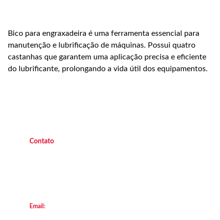
Bico para engraxadeira é uma ferramenta essencial para
manutenção e lubrificação de máquinas. Possui quatro
castanhas que garantem uma aplicação precisa e eficiente
do lubrificante, prolongando a vida útil dos equipamentos.
C
ontato
(21) 9 9882 4438 
   Operacional   
(21
) 9 7045 7419  
   Operacional 
(21) 9 7047 2450 
    Escritório
(21) 2658  8111
        Loja Transforça
Email:
locacao@transforca.com
© 2013. All rights reserved.