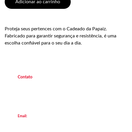
Adicionar ao carrinho
Proteja seus pertences com o Cadeado da Papaiz.
Fabricado para garantir segurança e resistência, é uma
escolha confiável para o seu dia a dia.
C
ontato
(21) 9 9882 4438 
   Operacional   
(21
) 9 7045 7419  
   Operacional 
(21) 9 7047 2450 
    Escritório
(21) 2658  8111
        Loja Transforça
Email:
locacao@transforca.com
© 2013. All rights reserved.