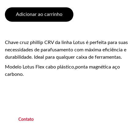
Adicionar ao carrinho
Chave cruz phillip CRV da linha Lotus é perfeita para suas
necessidades de parafusamento com máxima eficiência e
durabilidade. Ideal para qualquer caixa de ferramentas.
Modelo Lotus Flex cabo plástico,ponta magnética aço
carbono.
C
ontato
(21) 9 9882 4438 
   Operacional   
(21
) 9 7045 7419  
   Operacional 