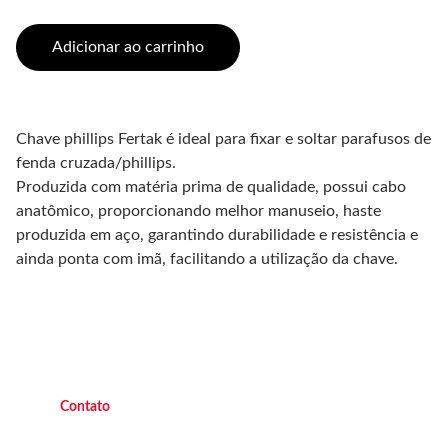
Adicionar ao carrinho
Chave phillips Fertak é ideal para fixar e soltar parafusos de
fenda cruzada/phillips.
Produzida com matéria prima de qualidade, possui cabo
anatômico, proporcionando melhor manuseio, haste
produzida em aço, garantindo durabilidade e resistência e
ainda ponta com imã, facilitando a utilização da chave.
C
ontato
(21) 9 9882 4438 
   Operacional   