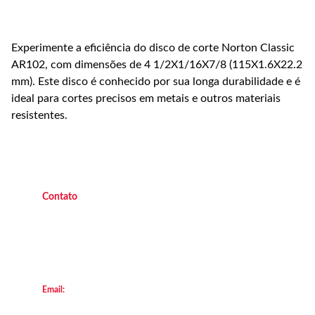
Experimente a eficiência do disco de corte Norton Classic
AR102, com dimensões de 4 1/2X1/16X7/8 (115X1.6X22.2
mm). Este disco é conhecido por sua longa durabilidade e é
ideal para cortes precisos em metais e outros materiais
resistentes.
C
ontato
(21) 9 9882 4438 
   Operacional   
(21
) 9 7045 7419  
   Operacional 
(21) 9 7047 2450 
    Escritório
(21) 2658  8111
        Loja Transforça
Email:
locacao@transforca.com
© 2013. All rights reserved.