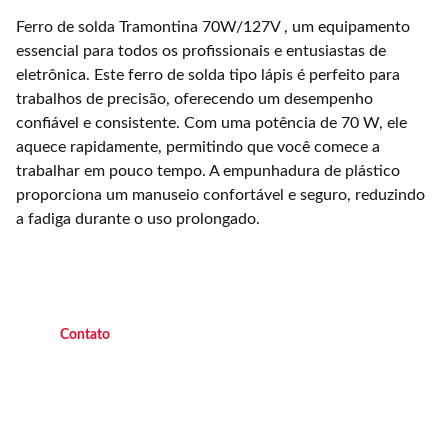
Ferro de solda Tramontina 70W/127V , um equipamento
essencial para todos os profissionais e entusiastas de
eletrônica. Este ferro de solda tipo lápis é perfeito para
trabalhos de precisão, oferecendo um desempenho
confiável e consistente. Com uma potência de 70 W, ele
aquece rapidamente, permitindo que você comece a
trabalhar em pouco tempo. A empunhadura de plástico
proporciona um manuseio confortável e seguro, reduzindo
a fadiga durante o uso prolongado.
C
ontato
(21) 9 9882 4438 
   Operacional   
(21
) 9 7045 7419  
   Operacional 
(21) 9 7047 2450 
    Escritório
(21) 2658  8111
        Loja Transforça