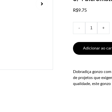
R$9.75
-
+
Adicionar ao car
Dobradiça gonzo com a
de projetos que exigem
qualidade, este gonzo