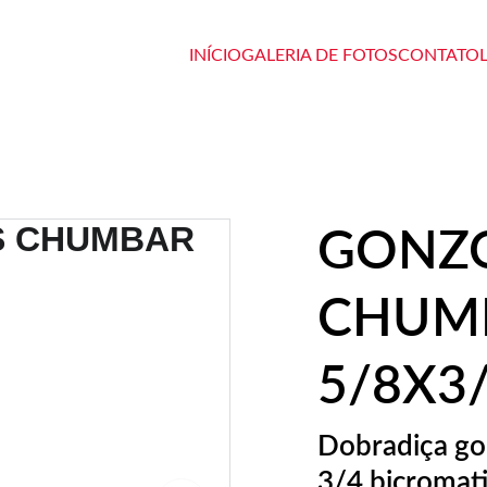
INÍCIO
GALERIA DE FOTOS
CONTATO
GONZ
CHUMB
5/8X3/
Dobradiça go
3/4 bicromat