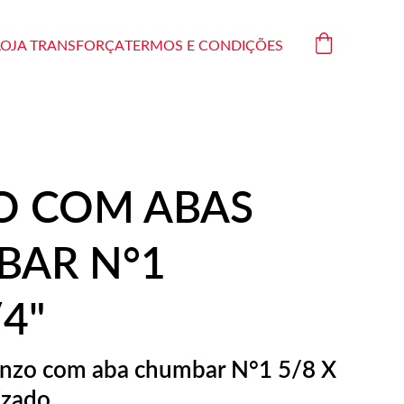
LOJA TRANSFORÇA
TERMOS E CONDIÇÕES
O COM ABAS
AR N°1
4"
nzo com aba chumbar N°1 5/8 X
izado