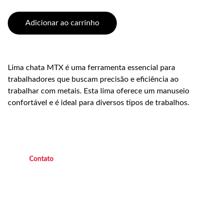
Adicionar ao carrinho
Lima chata MTX é uma ferramenta essencial para
trabalhadores que buscam precisão e eficiência ao
trabalhar com metais. Esta lima oferece um manuseio
confortável e é ideal para diversos tipos de trabalhos.
C
ontato
(21) 9 9882 4438 
   Operacional   
(21
) 9 7045 7419  
   Operacional 
(21) 9 7047 2450 
    Escritório
(21) 2658  8111
        Loja Transforça