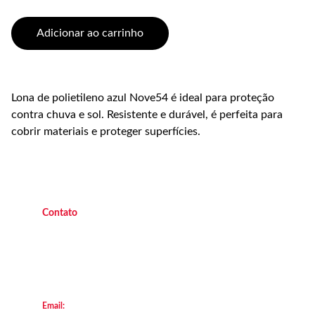
Adicionar ao carrinho
Lona de polietileno azul Nove54 é ideal para proteção
contra chuva e sol. Resistente e durável, é perfeita para
cobrir materiais e proteger superfícies.
C
ontato
(21) 9 9882 4438 
   Operacional   
(21
) 9 7045 7419  
   Operacional 
(21) 9 7047 2450 
    Escritório
(21) 2658  8111
        Loja Transforça
Email: