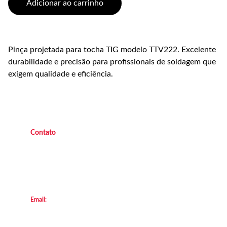
Adicionar ao carrinho
Pinça projetada para tocha TIG modelo TTV222. Excelente
durabilidade e precisão para profissionais de soldagem que
exigem qualidade e eficiência.
C
ontato
(21) 9 9882 4438 
   Operacional   
(21
) 9 7045 7419  
   Operacional 
(21) 9 7047 2450 
    Escritório
(21) 2658  8111
        Loja Transforça
Email:
locacao@transforca.com
© 2013. All rights reserved.