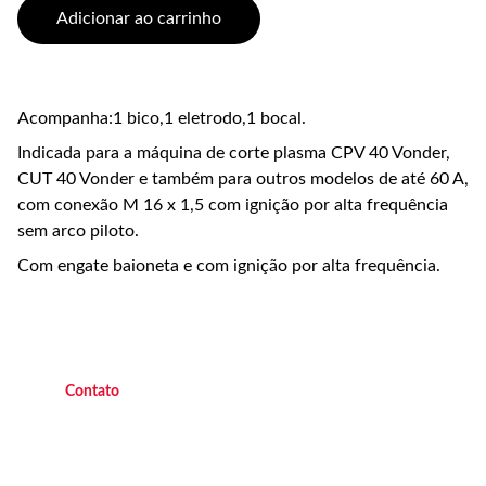
Adicionar ao carrinho
Acompanha:1 bico,1 eletrodo,1 bocal.
Indicada para a máquina de corte plasma CPV 40 Vonder,
CUT 40 Vonder e também para outros modelos de até 60 A,
com conexão M 16 x 1,5 com ignição por alta frequência
sem arco piloto.
Com engate baioneta e com ignição por alta frequência.
C
ontato
(21) 9 9882 4438 
   Operacional   
(21
) 9 7045 7419  
   Operacional 
(21) 9 7047 2450 
    Escritório